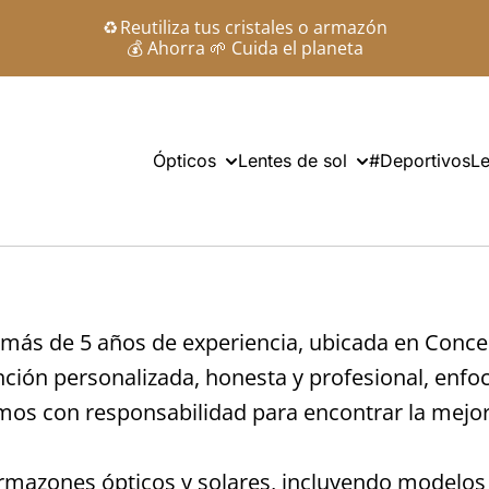
♻️ Reutiliza tus cristales o armazón
💰 Ahorra 🌱 Cuida el planeta
Ópticos
Lentes de sol
#Deportivos
Le
más de 5 años de experiencia, ubicada en Concep
ción personalizada, honesta y profesional, enfo
os con responsabilidad para encontrar la mejor s
mazones ópticos y solares, incluyendo modelos 