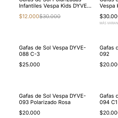
Infantiles Vespa Kids DYVE-
Vespa 
019 C-4 | Montura
Niñas d
$12.000
$30.000
$30.00
Transparente Marrón/Café
Protec
MÁS VARIAN
Degradado | Protección
UV400 100%
Gafas de Sol Vespa DYVE-
Gafas 
088 C-3
092
$25.000
$20.00
Gafas de Sol Vespa DYVE-
Gafas 
093 Polarizado Rosa
094 C1
$20.000
$20.00