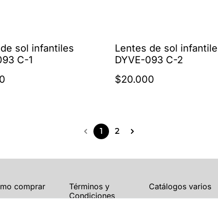
de sol infantiles
Lentes de sol infantil
93 C-1
DYVE-093 C-2
0
$20.000
1
2
mo comprar
Términos y
Catálogos varios
Condiciones
Blogs
Política de Privacidad