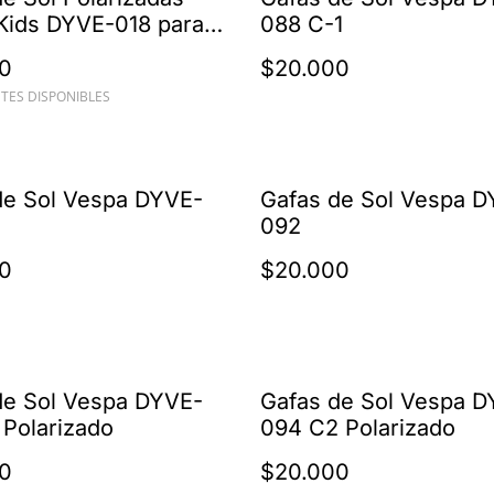
Kids DYVE-018 para
088 C-1
e 6 a 12 Años -
0
$20.000
ción UV100%
TES DISPONIBLES
de Sol Vespa DYVE-
Gafas de Sol Vespa D
092
0
$20.000
de Sol Vespa DYVE-
Gafas de Sol Vespa D
 Polarizado
094 C2 Polarizado
0
$20.000