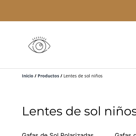
Inicio
/
Productos
/
Lentes de sol niños
Lentes de sol niño
%
Gafas de Sol Polarizadas
Gafas d