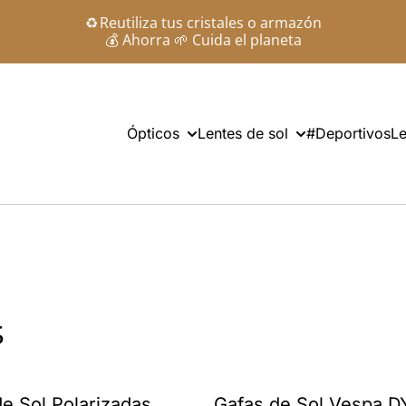
♻️ Reutiliza tus cristales o armazón
💰 Ahorra 🌱 Cuida el planeta
Ópticos
Lentes de sol
#Deportivos
Le
s
e Sol Polarizadas
Gafas de Sol Vespa D