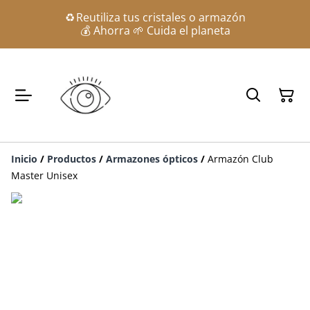
♻️ Reutiliza tus cristales o armazón
💰 Ahorra 🌱 Cuida el planeta
Inicio
/
Productos
/
Armazones ópticos
/
Armazón Club
Master Unisex