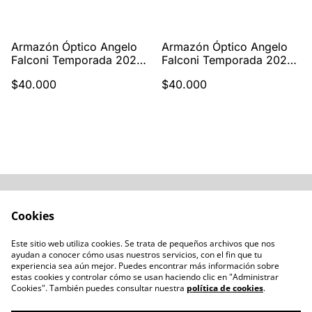
Armazón Óptico Angelo
Armazón Óptico Angelo
Falconi Temporada 2025 |
Falconi Temporada 2025 |
AMAF-2255 C2
AMAF-2255 C1
$40.000
$40.000
Acerca de
Cómo comprar
Cookies
Términos y
Catálogos varios
Condiciones
Este sitio web utiliza cookies. Se trata de pequeños archivos que nos
Blogs
ayudan a conocer cómo usas nuestros servicios, con el fin que tu
Política de Privacidad
experiencia sea aún mejor. Puedes encontrar más información sobre
estas cookies y controlar cómo se usan haciendo clic en "Administrar
Política de Cookies
Cookies". También puedes consultar nuestra
política de cookies
.
Contacto