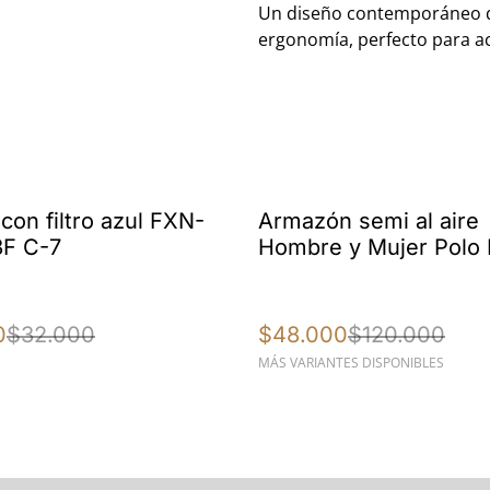
Un diseño contemporáneo qu
ergonomía, perfecto para ac
%
con filtro azul FXN-
Armazón semi al aire
F C-7
Hombre y Mujer Polo 
1905
0
$32.000
$48.000
$120.000
MÁS VARIANTES DISPONIBLES