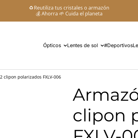
♻️ Reutiliza tus cristales o armazón
💰 Ahorra 🌱 Cuida el planeta
Ópticos
Lentes de sol
#Deportivos
Le
 clipon polarizados FXLV-006
Armazó
clipon 
FXLV-0