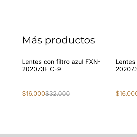
Más productos
%
%
Lentes con filtro azul FXN-
Lentes 
202073F C-9
202073
$16.000
$32.000
$16.00