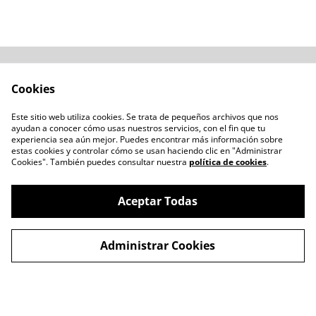
Acerca de
Cómo comprar
Cookies
Términos y
Catálogos varios
Condiciones
Este sitio web utiliza cookies. Se trata de pequeños archivos que nos
Blogs
ayudan a conocer cómo usas nuestros servicios, con el fin que tu
Política de Privacidad
experiencia sea aún mejor. Puedes encontrar más información sobre
estas cookies y controlar cómo se usan haciendo clic en "Administrar
Política de Cookies
Cookies". También puedes consultar nuestra
política de cookies
.
Contacto
Aceptar Todas
Administrar Cookies
©
2026
LENTESBIOBIO.CL
powered by