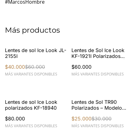
#MarcosHombre
Más productos
%
Lentes de sol Ice Look JL-
Lentes de Sol Ice Look
2155I
KF-1921I Polarizados
Clubmaster Metálicos |
$40.000
$60.000
$60.000
Estilo Retro Premium -
UV400
MÁS VARIANTES DISPONIBLES
MÁS VARIANTES DISPONIBLES
%
Lentes de sol Ice Look
Lentes de Sol TR90
polarizados KF-18940
Polarizados – Modelo
AM-2170L
$80.000
$25.000
$30.000
MÁS VARIANTES DISPONIBLES
MÁS VARIANTES DISPONIBLES