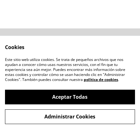
Acerca de
Cómo comprar
Cookies
Términos y
Catálogos varios
Condiciones
Este sitio web utiliza cookies. Se trata de pequeños archivos que nos
Blogs
ayudan a conocer cómo usas nuestros servicios, con el fin que tu
Política de Privacidad
experiencia sea aún mejor. Puedes encontrar más información sobre
estas cookies y controlar cómo se usan haciendo clic en "Administrar
Política de Cookies
Cookies". También puedes consultar nuestra
política de cookies
.
Contacto
Aceptar Todas
Administrar Cookies
©
2026
LENTESBIOBIO.CL