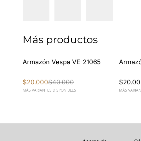
Más productos
%
Armazón Vespa VE-21065
Armazó
$20.000
$40.000
$20.00
MÁS VARIANTES DISPONIBLES
MÁS VARIAN