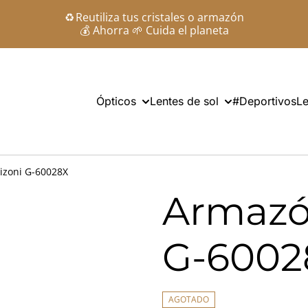
♻️ Reutiliza tus cristales o armazón
💰 Ahorra 🌱 Cuida el planeta
Ópticos
Lentes de sol
#Deportivos
Le
izoni G-60028X
Armazó
G-6002
AGOTADO