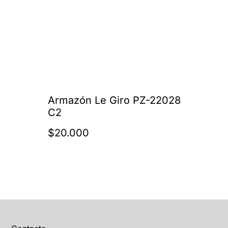
o
Armazón Le Giro PZ-22028
C2
$20.000