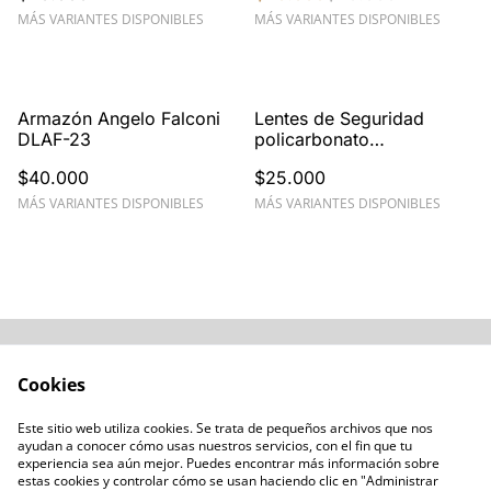
MÁS VARIANTES DISPONIBLES
MÁS VARIANTES DISPONIBLES
Armazón Angelo Falconi
Lentes de Seguridad
DLAF-23
policarbonato
certificación ANSI/ISEA
$40.000
$25.000
Z87.1-2020 modelo 3987
MÁS VARIANTES DISPONIBLES
MÁS VARIANTES DISPONIBLES
Acerca de
Cómo comprar
Cookies
Términos y
Catálogos varios
Condiciones
Este sitio web utiliza cookies. Se trata de pequeños archivos que nos
Blogs
ayudan a conocer cómo usas nuestros servicios, con el fin que tu
Política de Privacidad
experiencia sea aún mejor. Puedes encontrar más información sobre
estas cookies y controlar cómo se usan haciendo clic en "Administrar
Política de Cookies