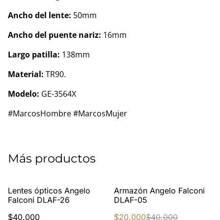
Ancho del lente:
50mm
Ancho del puente nariz:
16mm
Largo patilla:
138mm
Material:
TR90.
Modelo:
GE-3564X
#MarcosHombre #MarcosMujer
Más productos
%
Lentes ópticos Angelo
Armazón Angelo Falconi
Falconi DLAF-26
DLAF-05
$40.000
$20.000
$40.000