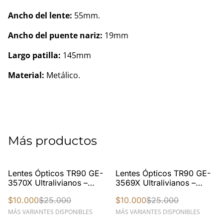
Ancho del lente:
55mm.
Ancho del puente nariz:
19mm
Largo patilla:
145mm
Material:
Metálico.
Más productos
%
%
Lentes Ópticos TR90 GE-
Lentes Ópticos TR90 GE-
3570X Ultralivianos –
3569X Ultralivianos –
Diseño Moderno Unisex
Estilo Rectangular
$10.000
$25.000
$10.000
$25.000
Moderno
MÁS VARIANTES DISPONIBLES
MÁS VARIANTES DISPONIBLES