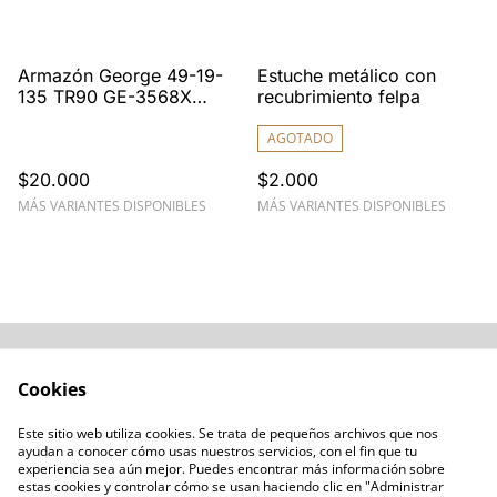
Armazón George 49-19-
Estuche metálico con
135 TR90 GE-3568X
recubrimiento felpa
Ligero y Flexible
AGOTADO
$20.000
$2.000
MÁS VARIANTES DISPONIBLES
MÁS VARIANTES DISPONIBLES
Acerca de
Cómo comprar
Cookies
Términos y
Catálogos varios
Condiciones
Este sitio web utiliza cookies. Se trata de pequeños archivos que nos
Blogs
ayudan a conocer cómo usas nuestros servicios, con el fin que tu
Política de Privacidad
experiencia sea aún mejor. Puedes encontrar más información sobre
estas cookies y controlar cómo se usan haciendo clic en "Administrar
Política de Cookies