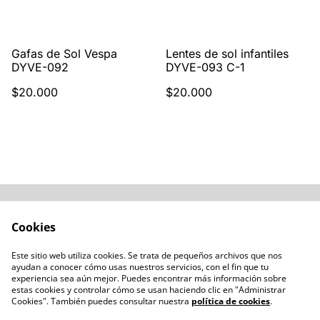
Gafas de Sol Vespa
Lentes de sol infantiles
DYVE-092
DYVE-093 C-1
$20.000
$20.000
Acerca de
Cómo comprar
Cookies
Términos y
Catálogos varios
Condiciones
Este sitio web utiliza cookies. Se trata de pequeños archivos que nos
Blogs
ayudan a conocer cómo usas nuestros servicios, con el fin que tu
Política de Privacidad
experiencia sea aún mejor. Puedes encontrar más información sobre
estas cookies y controlar cómo se usan haciendo clic en "Administrar
Política de Cookies
Cookies". También puedes consultar nuestra
política de cookies
.
Contacto