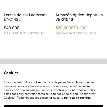
%
Lentes de sol Lacrosse
Armazón óptico deportivo
LY-2143L
VE-21046
$40.000
$20.000
$50.000
MÁS VARIANTES DISPONIBLES
MÁS VARIANTES DISPONIBLES
Acerca de
Cómo comprar
Cookies
Términos y
Catálogos varios
Condiciones
Este sitio web utiliza cookies. Se trata de pequeños archivos que nos
Blogs
ayudan a conocer cómo usas nuestros servicios, con el fin que tu
Política de Privacidad
experiencia sea aún mejor. Puedes encontrar más información sobre
estas cookies y controlar cómo se usan haciendo clic en "Administrar
Política de Cookies
Cookies". También puedes consultar nuestra
política de cookies
.
Contacto