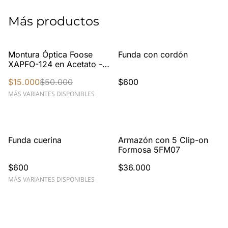
Más productos
%
Montura Óptica Foose
Funda con cordón
XAPFO-124 en Acetato -
Inspirada en Moscot
$15.000
$50.000
$600
Zolman - Estilo Cuadrado
Redondeado Vintage
MÁS VARIANTES DISPONIBLES
Unisex
Funda cuerina
Armazón con 5 Clip-on
Formosa 5FM07
$600
$36.000
MÁS VARIANTES DISPONIBLES