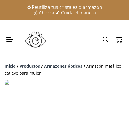
♻️ Reutiliza tus cristales o armazón
💰 Ahorra 🌱 Cuida el planeta
Inicio
/
Productos
/
Armazones ópticos
/
Armazón metálico
cat eye para mujer