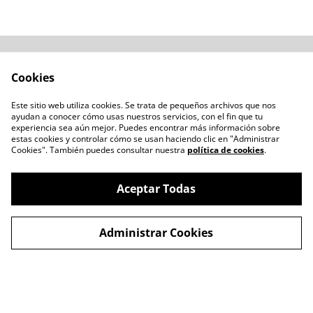
Acerca de
Cómo comprar
Cookies
Términos y
Catálogos varios
Condiciones
Este sitio web utiliza cookies. Se trata de pequeños archivos que nos
Blogs
ayudan a conocer cómo usas nuestros servicios, con el fin que tu
Política de Privacidad
experiencia sea aún mejor. Puedes encontrar más información sobre
estas cookies y controlar cómo se usan haciendo clic en "Administrar
Política de Cookies
Cookies". También puedes consultar nuestra
política de cookies
.
Contacto
Aceptar Todas
Administrar Cookies
©
2026
LENTESBIOBIO.CL
powered by