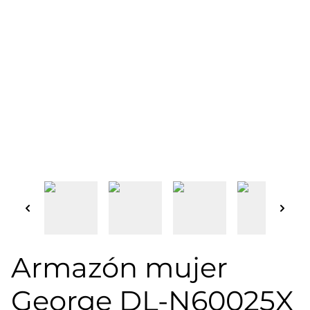
Armazón mujer
George DL-N60025X