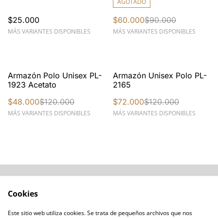
Z87.1-2020 modelo 3987
AGOTADO
$25.000
$60.000
$90.000
MÁS VARIANTES DISPONIBLES
MÁS VARIANTES DISPONIBLES
%
%
Armazón Polo Unisex PL-
Armazón Unisex Polo PL-
1923 Acetato
2165
$48.000
$120.000
$72.000
$120.000
MÁS VARIANTES DISPONIBLES
MÁS VARIANTES DISPONIBLES
Acerca de
Cómo comprar
Cookies
Términos y
Catálogos varios
Condiciones
Este sitio web utiliza cookies. Se trata de pequeños archivos que nos