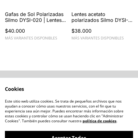
Gafas de Sol Polarizadas
Lentes acetato
Silmo DYSI-020 | Lentes
polarizados Silmo DYSI-
TAC UV400
024
$40.000
$38.000
MÁS VARIANTES DISPONIBLES
MÁS VARIANTES DISPONIBLES
Acerca de
Cómo comprar
Cookies
Términos y
Catálogos varios
Condiciones
Este sitio web utiliza cookies. Se trata de pequeños archivos que nos
Blogs
ayudan a conocer cómo usas nuestros servicios, con el fin que tu
Política de Privacidad
experiencia sea aún mejor. Puedes encontrar más información sobre
estas cookies y controlar cómo se usan haciendo clic en "Administrar
Política de Cookies
Cookies". También puedes consultar nuestra
política de cookies
.
Contacto