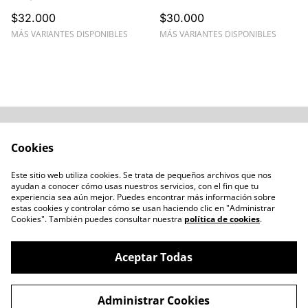
y Resistente
$32.000
$30.000
MÁS VARIANTES DISPONIBLES
MÁS VARIANTES DISPONIBLES
Acerca de
Cómo comprar
Cookies
Términos y
Catálogos varios
Condiciones
Este sitio web utiliza cookies. Se trata de pequeños archivos que nos
Blogs
ayudan a conocer cómo usas nuestros servicios, con el fin que tu
Política de Privacidad
experiencia sea aún mejor. Puedes encontrar más información sobre
estas cookies y controlar cómo se usan haciendo clic en "Administrar
Política de Cookies
Cookies". También puedes consultar nuestra
política de cookies
.
Contacto
Aceptar Todas
Administrar Cookies