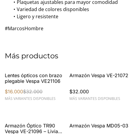
Plaquetas ajustables para mayor comodidad
Variedad de colores disponibles
Ligero y resistente
#MarcosHombre
Más productos
%
Lentes ópticos con brazo
Armazón Vespa VE-21072
plegable Vespa VE21106
$16.000
$32.000
$32.000
MÁS VARIANTES DISPONIBLES
MÁS VARIANTES DISPONIBLES
Armazón Óptico TR90
Armazón Vespa MD05-03
Vespa VE-21096 – Liviano