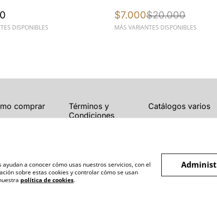
UV400
00
$7.000
$20.000
TES DISPONIBLES
MÁS VARIANTES DISPONIBLES
mo comprar
Términos y
Catálogos varios
Condiciones
Blogs
Política de Privacidad
Política de Cookies
Administ
os ayudan a conocer cómo usas nuestros servicios, con el
ación sobre estas cookies y controlar cómo se usan
 nuestra
política de cookies
.