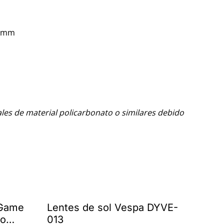
7mm
les de material policarbonato o similares debido
 Game
Lentes de sol Vespa DYVE-
to
013