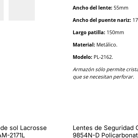
Ancho del lente:
55mm
Ancho del puente nariz:
1
Largo patilla:
150mm
Material:
Metálico.
Modelo:
PL-2162.
Armazón sólo permite crista
que se necesitan perforar.
%
 de sol Lacrosse
Lentes de Seguridad
AM-2171L
9854N-D Policarbona