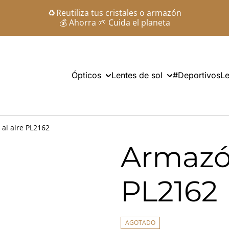
♻️ Reutiliza tus cristales o armazón
💰 Ahorra 🌱 Cuida el planeta
Ópticos
Lentes de sol
#Deportivos
Le
al aire PL2162
Armazón
PL2162
AGOTADO