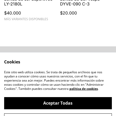
LY-2180L
DYVE-090 C-3
$40.000
$20.000
MÁS VARIANTES DISPONIBLES
Acerca de
Cómo comprar
Cookies
Términos y
Catálogos varios
Condiciones
Este sitio web utiliza cookies. Se trata de pequeños archivos que nos
Blogs
ayudan a conocer cómo usas nuestros servicios, con el fin que tu
Política de Privacidad
experiencia sea aún mejor. Puedes encontrar más información sobre
estas cookies y controlar cómo se usan haciendo clic en "Administrar
Política de Cookies
Cookies". También puedes consultar nuestra
política de cookies
.
Contacto
Aceptar Todas