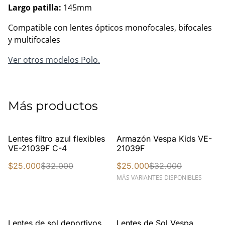
Largo patilla:
145mm
Compatible con lentes ópticos monofocales, bifocales
y multifocales
Ver otros modelos Polo.
Más productos
%
%
Lentes filtro azul flexibles
Armazón Vespa Kids VE-
VE-21039F C-4
21039F
$25.000
$32.000
$25.000
$32.000
MÁS VARIANTES DISPONIBLES
Lentes de sol deportivos
Lentes de Sol Vespa