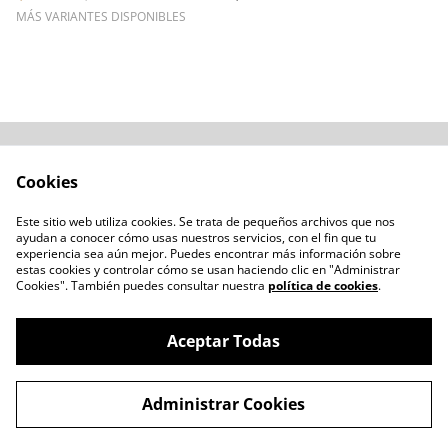
MÁS VARIANTES DISPONIBLES
Acerca de
Cómo comprar
Cookies
Términos y
Catálogos varios
Condiciones
Este sitio web utiliza cookies. Se trata de pequeños archivos que nos
Blogs
ayudan a conocer cómo usas nuestros servicios, con el fin que tu
Política de Privacidad
experiencia sea aún mejor. Puedes encontrar más información sobre
estas cookies y controlar cómo se usan haciendo clic en "Administrar
Política de Cookies
Cookies". También puedes consultar nuestra
política de cookies
.
Contacto
Aceptar Todas
Administrar Cookies
©
2026
LENTESBIOBIO.CL