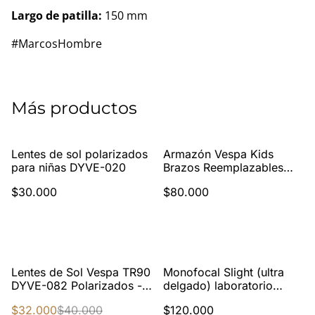
Largo de patilla:
150 mm
#MarcosHombre
Más productos
Lentes de sol polarizados
Armazón Vespa Kids
para niñas DYVE-020
Brazos Reemplazables
con Estirante VE-21081
$30.000
$80.000
C2
%
Lentes de Sol Vespa TR90
Monofocal Slight (ultra
DYVE-082 Polarizados -
delgado) laboratorio
Resistencia y Estilo
Fides
$32.000
$40.000
$120.000