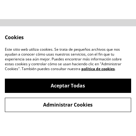
Acerca de
Cómo comprar
Cookies
Términos y
Catálogos varios
Condiciones
Este sitio web utiliza cookies. Se trata de pequeños archivos que nos
Blogs
ayudan a conocer cómo usas nuestros servicios, con el fin que tu
Política de Privacidad
experiencia sea aún mejor. Puedes encontrar más información sobre
estas cookies y controlar cómo se usan haciendo clic en "Administrar
Política de Cookies
Cookies". También puedes consultar nuestra
política de cookies
.
Contacto
Aceptar Todas
Administrar Cookies
©
2026
LENTESBIOBIO.CL
powered by