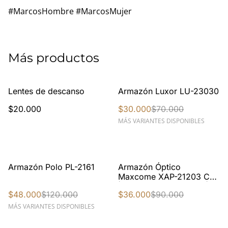
#MarcosHombre #MarcosMujer
Más productos
%
Lentes de descanso
Armazón Luxor LU-23030
$20.000
$30.000
$70.000
MÁS VARIANTES DISPONIBLES
%
%
Armazón Polo PL-2161
Armazón Óptico
Maxcome XAP-21203 C-1
| Acetato Negro Piano |
$48.000
$120.000
$36.000
$90.000
Unisex
MÁS VARIANTES DISPONIBLES