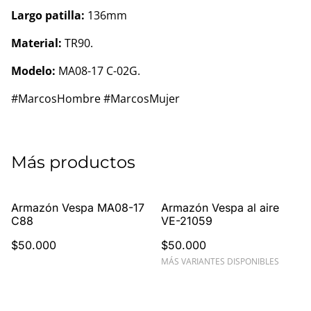
Largo patilla:
136mm
Material:
TR90.
Modelo:
MA08-17 C-02G.
#MarcosHombre #MarcosMujer
Más productos
Armazón Vespa MA08-17
Armazón Vespa al aire
C88
VE-21059
$50.000
$50.000
MÁS VARIANTES DISPONIBLES