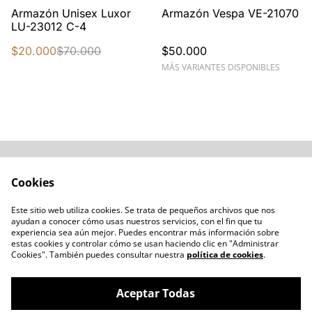
%
Armazón Unisex Luxor
Armazón Vespa VE-21070
LU-23012 C-4
$20.000
$70.000
$50.000
MÁS VARIANTES DISPONIBLES
Acerca de
Cómo comprar
Cookies
Términos y
Catálogos varios
Condiciones
Este sitio web utiliza cookies. Se trata de pequeños archivos que nos
Blogs
ayudan a conocer cómo usas nuestros servicios, con el fin que tu
Política de Privacidad
experiencia sea aún mejor. Puedes encontrar más información sobre
estas cookies y controlar cómo se usan haciendo clic en "Administrar
Política de Cookies
Cookies". También puedes consultar nuestra
política de cookies
.
Contacto
Aceptar Todas