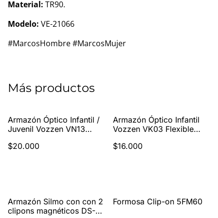
Material:
TR90.
Modelo:
VE-21066
#MarcosHombre #MarcosMujer
Más productos
Armazón Óptico Infantil /
Armazón Óptico Infantil
Juvenil Vozzen VN13
Vozzen VK03 Flexible
Flexible Ultraliviano 49-
Ultraliviano 48-18-127
$20.000
$16.000
17-140
%
Armazón Silmo con con 2
Formosa Clip-on 5FM60
clipons magnéticos DS-