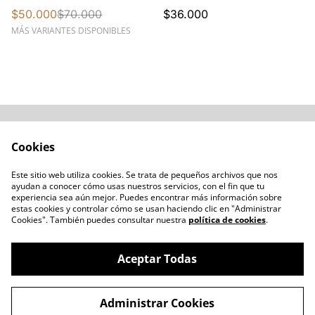
21205W
$50.000
$70.000
$36.000
MÁS VARIANTES DISPONIBLES
Acerca de
Cómo comprar
Cookies
Términos y
Catálogos varios
Condiciones
Este sitio web utiliza cookies. Se trata de pequeños archivos que nos
Blogs
ayudan a conocer cómo usas nuestros servicios, con el fin que tu
Política de Privacidad
experiencia sea aún mejor. Puedes encontrar más información sobre
estas cookies y controlar cómo se usan haciendo clic en "Administrar
Política de Cookies
Cookies". También puedes consultar nuestra
política de cookies
.
Contacto
Aceptar Todas
Administrar Cookies