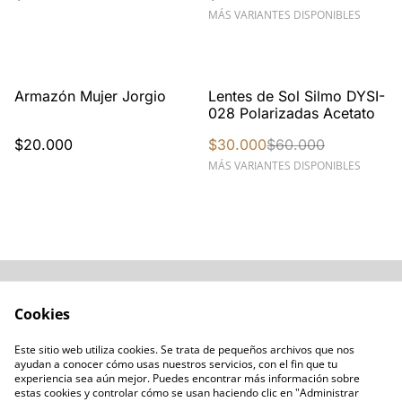
MÁS VARIANTES DISPONIBLES
%
Armazón Mujer Jorgio
Lentes de Sol Silmo DYSI-
028 Polarizadas Acetato
$20.000
$30.000
$60.000
MÁS VARIANTES DISPONIBLES
Acerca de
Cómo comprar
Cookies
Términos y
Catálogos varios
Condiciones
Este sitio web utiliza cookies. Se trata de pequeños archivos que nos
Blogs
ayudan a conocer cómo usas nuestros servicios, con el fin que tu
Política de Privacidad
experiencia sea aún mejor. Puedes encontrar más información sobre
estas cookies y controlar cómo se usan haciendo clic en "Administrar
Política de Cookies