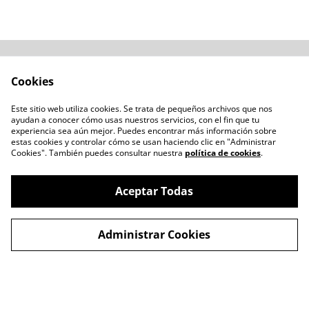
Acerca de
Cómo comprar
Cookies
Términos y
Catálogos varios
Condiciones
Este sitio web utiliza cookies. Se trata de pequeños archivos que nos
Blogs
ayudan a conocer cómo usas nuestros servicios, con el fin que tu
Política de Privacidad
experiencia sea aún mejor. Puedes encontrar más información sobre
estas cookies y controlar cómo se usan haciendo clic en "Administrar
Política de Cookies
Cookies". También puedes consultar nuestra
política de cookies
.
Contacto
Aceptar Todas
Administrar Cookies
©
2026
LENTESBIOBIO.CL
powered by