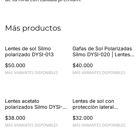
Más productos
Lentes de sol Silmo
Gafas de Sol Polarizadas
polarizado DYSI-013
Silmo DYSI-020 | Lentes
TAC UV400
$50.000
$40.000
MÁS VARIANTES DISPONIBLES
MÁS VARIANTES DISPONIBLES
Lentes acetato
Lentes de sol con
polarizados Silmo DYSI-
protección lateral
024
policarbonato GameDay
$38.000
$32.000
92199
MÁS VARIANTES DISPONIBLES
MÁS VARIANTES DISPONIBLES