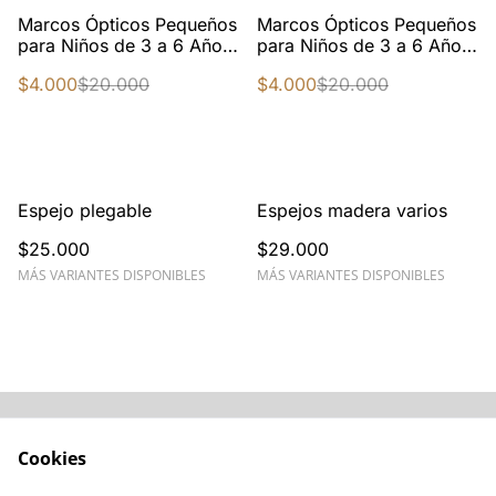
%
%
Marcos Ópticos Pequeños
Marcos Ópticos Pequeños
para Niños de 3 a 6 Años
para Niños de 3 a 6 Años
TR90 43-14-130 G60089X
TR90 G60089X - 43-14-
$4.000
$20.000
$4.000
$20.000
C1
130
Espejo plegable
Espejos madera varios
$25.000
$29.000
MÁS VARIANTES DISPONIBLES
MÁS VARIANTES DISPONIBLES
Acerca de
Cómo comprar
Cookies
Términos y
Catálogos varios