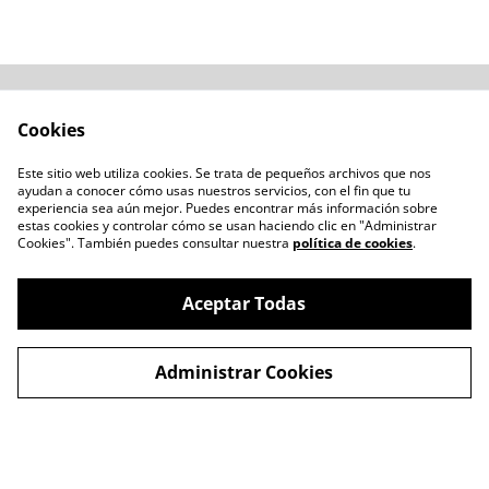
Acerca de
Cómo comprar
Cookies
Términos y
Catálogos varios
Condiciones
Este sitio web utiliza cookies. Se trata de pequeños archivos que nos
Blogs
ayudan a conocer cómo usas nuestros servicios, con el fin que tu
Política de Privacidad
experiencia sea aún mejor. Puedes encontrar más información sobre
estas cookies y controlar cómo se usan haciendo clic en "Administrar
Política de Cookies
Cookies". También puedes consultar nuestra
política de cookies
.
Contacto
Aceptar Todas
Administrar Cookies
©
2026
LENTESBIOBIO.CL
powered by