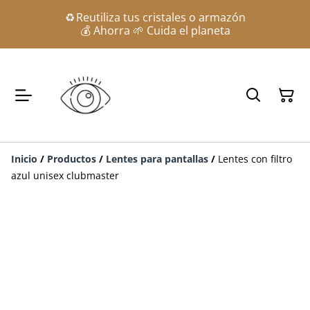
♻️ Reutiliza tus cristales o armazón
💰 Ahorra 🌱 Cuida el planeta
Inicio
/
Productos
/
Lentes para pantallas
/
Lentes con filtro
azul unisex clubmaster