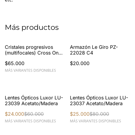
Más productos
Cristales progresivos
Armazón Le Giro PZ-
(multifocales) Cross One
22028 C4
Optiland - CR39
$65.000
$20.000
(orgánicos)
MÁS VARIANTES DISPONIBLES
%
%
Lentes Ópticos Luxor LU-
Lentes Ópticos Luxor LU-
23039 Acetato/Madera
23037 Acetato/Madera
$24.000
$60.000
$25.000
$80.000
MÁS VARIANTES DISPONIBLES
MÁS VARIANTES DISPONIBLES