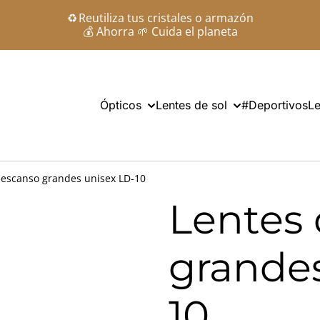
♻️ Reutiliza tus cristales o armazón
💰 Ahorra 🌱 Cuida el planeta
Ópticos
Lentes de sol
#Deportivos
Le
descanso grandes unisex LD-10
Lentes
grandes
10