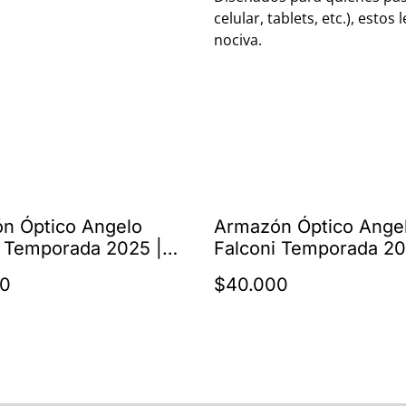
celular, tablets, etc.), estos 
nociva.
n Óptico Angelo
Armazón Óptico Ange
i Temporada 2025 |
Falconi Temporada 20
2255 C4
AMAF-2255 C3
00
$40.000