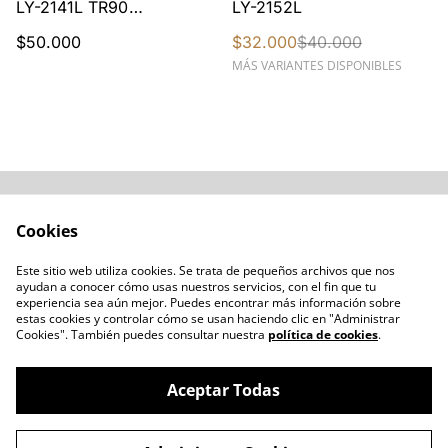
LY-2141L TR90
LY-2152L
Polarizados Azul
$50.000
$32.000
$40.000
Traslúcido Carey
MÁS VARIANTES DISPONIBLES
Acerca de
Cómo comprar
Cookies
Términos y
Catálogos varios
Condiciones
Este sitio web utiliza cookies. Se trata de pequeños archivos que nos
Blogs
ayudan a conocer cómo usas nuestros servicios, con el fin que tu
Política de Privacidad
experiencia sea aún mejor. Puedes encontrar más información sobre
estas cookies y controlar cómo se usan haciendo clic en "Administrar
Política de Cookies
Cookies". También puedes consultar nuestra
política de cookies
.
Contacto
Aceptar Todas