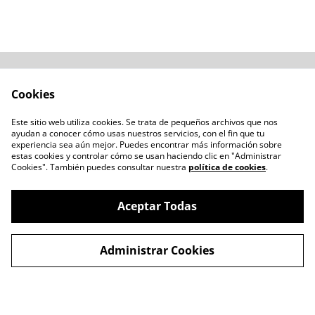
Acerca de
Cómo comprar
Cookies
Términos y
Catálogos varios
Condiciones
Este sitio web utiliza cookies. Se trata de pequeños archivos que nos
Blogs
ayudan a conocer cómo usas nuestros servicios, con el fin que tu
Política de Privacidad
experiencia sea aún mejor. Puedes encontrar más información sobre
estas cookies y controlar cómo se usan haciendo clic en "Administrar
Política de Cookies
Cookies". También puedes consultar nuestra
política de cookies
.
Contacto
Aceptar Todas
Administrar Cookies
©
2026
LENTESBIOBIO.CL
powered by