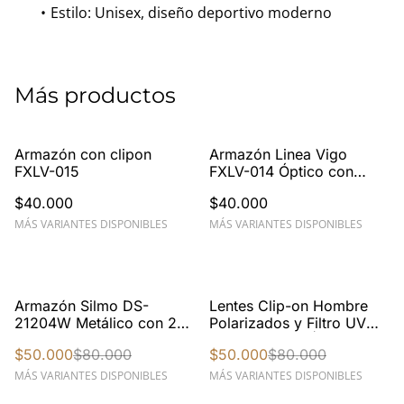
Estilo: Unisex, diseño deportivo moderno
Más productos
Armazón con clipon
Armazón Linea Vigo
FXLV-015
FXLV-014 Óptico con
Clip-On Polarizado
$40.000
$40.000
MÁS VARIANTES DISPONIBLES
MÁS VARIANTES DISPONIBLES
%
%
Armazón Silmo DS-
Lentes Clip-on Hombre
21204W Metálico con 2
Polarizados y Filtro UV
clipons magnéticos
Silmo Leonard | ZD-
$50.000
$80.000
$50.000
$80.000
21230W
MÁS VARIANTES DISPONIBLES
MÁS VARIANTES DISPONIBLES