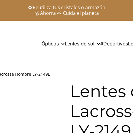
♻️ Reutiliza tus cristales o armazón
💰 Ahorra 🌱 Cuida el planeta
Ópticos
Lentes de sol
#Deportivos
Le
Lacrosse Hombre LY-2149L
Lentes 
Lacros
LY-2149