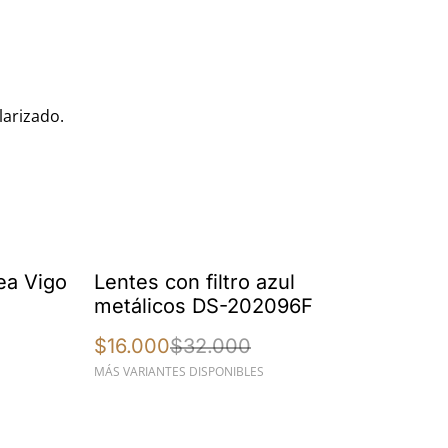
larizado.
%
ea Vigo
Lentes con filtro azul
metálicos DS-202096F
$16.000
$32.000
MÁS VARIANTES DISPONIBLES