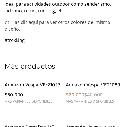
Ideal para actividades outdoor como senderismo,
ciclismo, remo, running, etc.
👉
Haz clic aquí para ver otros colores del mismo
diseño
.
#trekking
Más productos
%
Armazón Vespa VE-21027
Armazón Vespa VE21069
$50.000
$20.000
$40.000
MÁS VARIANTES DISPONIBLES
MÁS VARIANTES DISPONIBLES
%
%