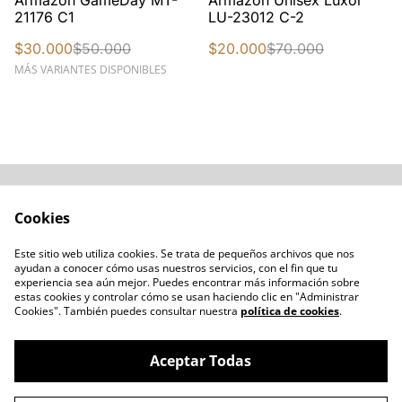
Armazón GameDay MT-
Armazón Unisex Luxor
21176 C1
LU-23012 C-2
$30.000
$50.000
$20.000
$70.000
MÁS VARIANTES DISPONIBLES
Acerca de
Cómo comprar
Cookies
Términos y
Catálogos varios
Condiciones
Este sitio web utiliza cookies. Se trata de pequeños archivos que nos
Blogs
ayudan a conocer cómo usas nuestros servicios, con el fin que tu
Política de Privacidad
experiencia sea aún mejor. Puedes encontrar más información sobre
estas cookies y controlar cómo se usan haciendo clic en "Administrar
Política de Cookies
Cookies". También puedes consultar nuestra
política de cookies
.
Contacto
Aceptar Todas