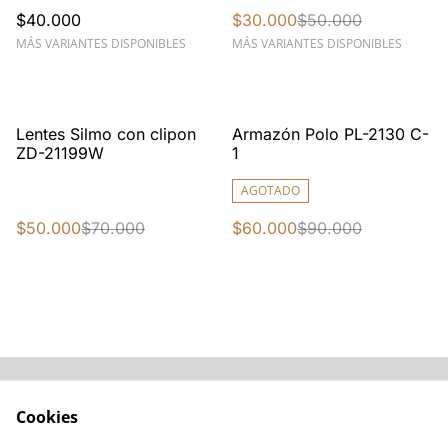
$40.000
$30.000
$50.000
MÁS VARIANTES DISPONIBLES
MÁS VARIANTES DISPONIBLES
%
%
Lentes Silmo con clipon
Armazón Polo PL-2130 C-
ZD-21199W
1
AGOTADO
$50.000
$70.000
$60.000
$90.000
Acerca de
Cómo comprar
Cookies
Términos y
Catálogos varios