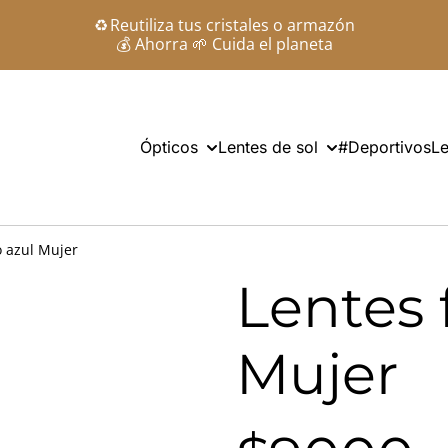
♻️ Reutiliza tus cristales o armazón
💰 Ahorra 🌱 Cuida el planeta
Ópticos
Lentes de sol
#Deportivos
Le
ro azul Mujer
Lentes f
Mujer