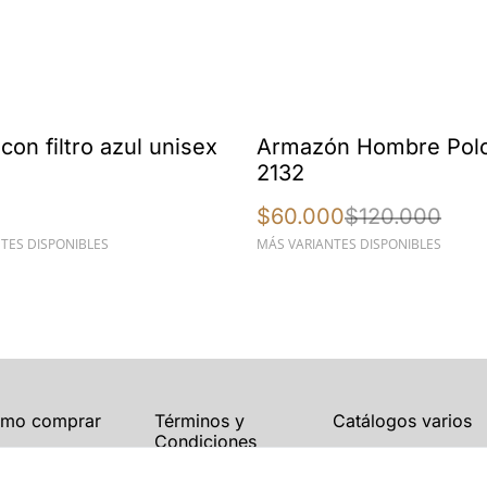
%
con filtro azul unisex
Armazón Hombre Polo
2132
$60.000
$120.000
TES DISPONIBLES
MÁS VARIANTES DISPONIBLES
mo comprar
Términos y
Catálogos varios
Condiciones
Blogs
Política de Privacidad