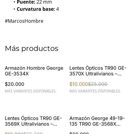
Puente:
22 mm
Curvatura base:
4
#MarcosHombre
Más productos
%
Armazón Hombre George
Lentes Ópticos TR90 GE-
GE-3534X
3570X Ultralivianos –
Diseño Moderno Unisex
$20.000
$10.000
$25.000
MÁS VARIANTES DISPONIBLES
MÁS VARIANTES DISPONIBLES
%
Lentes Ópticos TR90 GE-
Armazón George 49-19-
3569X Ultralivianos –
135 TR90 GE-3568X
Estilo Rectangular
Ligero y Flexible