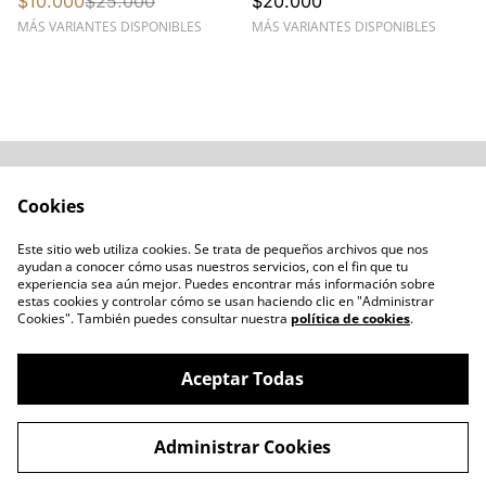
$10.000
$25.000
$20.000
Moderno
MÁS VARIANTES DISPONIBLES
MÁS VARIANTES DISPONIBLES
Acerca de
Cómo comprar
Cookies
Términos y
Catálogos varios
Condiciones
Este sitio web utiliza cookies. Se trata de pequeños archivos que nos
Blogs
ayudan a conocer cómo usas nuestros servicios, con el fin que tu
Política de Privacidad
experiencia sea aún mejor. Puedes encontrar más información sobre
estas cookies y controlar cómo se usan haciendo clic en "Administrar
Política de Cookies
Cookies". También puedes consultar nuestra
política de cookies
.
Contacto
Aceptar Todas
Administrar Cookies