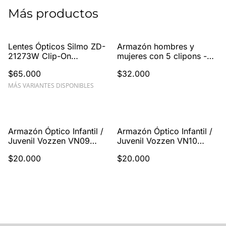
Más productos
Lentes Ópticos Silmo ZD-
Armazón hombres y
21273W Clip-On
mujeres con 5 clipons -
Polarizado Mujer Metálico
polarizado
$65.000
$32.000
54-17-142
MÁS VARIANTES DISPONIBLES
Armazón Óptico Infantil /
Armazón Óptico Infantil /
Juvenil Vozzen VN09
Juvenil Vozzen VN10
Flexible Ultraliviano 46-
Flexible Ultraliviano 48-
$20.000
$20.000
18-140
16-140