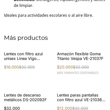
de limpiar.
Ideales para actividades escolares o al aire libre.
Más productos
%
%
Lentes con filtro azul
Armazón flexible Goma
unisex Linea Vigo
Titanio Vespa VE-21037F
FXN202075F C5
$16.000
$32.000
$20.000
$32.000
MÁS VARIANTES DISPONIBLES
%
Lentes de descanso
Lentes paras pantallas
metálicos DS-202092F
con filtro azul VE-21036F
C3
$32.000
$12.000
$32.000