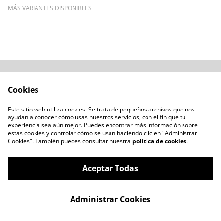
MÁS VARIANTES DISPONIBLES
Acerca de
Cómo comprar
Cookies
Términos y
Catálogos varios
Condiciones
Este sitio web utiliza cookies. Se trata de pequeños archivos que nos
Blogs
ayudan a conocer cómo usas nuestros servicios, con el fin que tu
Política de Privacidad
experiencia sea aún mejor. Puedes encontrar más información sobre
estas cookies y controlar cómo se usan haciendo clic en "Administrar
Política de Cookies
Cookies". También puedes consultar nuestra
política de cookies
.
Contacto
Aceptar Todas
Administrar Cookies
©
2026
LENTESBIOBIO.CL