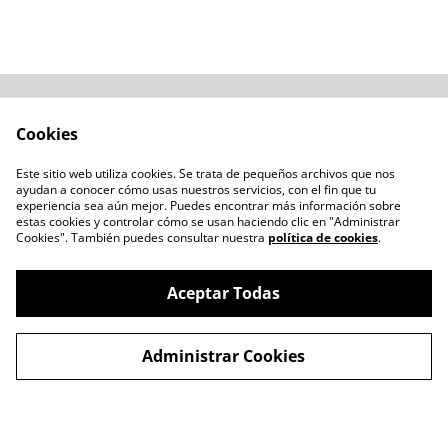
Acerca de
Cómo comprar
Cookies
Términos y
Catálogos varios
Condiciones
Este sitio web utiliza cookies. Se trata de pequeños archivos que nos
Blogs
ayudan a conocer cómo usas nuestros servicios, con el fin que tu
Política de Privacidad
experiencia sea aún mejor. Puedes encontrar más información sobre
estas cookies y controlar cómo se usan haciendo clic en "Administrar
Política de Cookies
Cookies". También puedes consultar nuestra
política de cookies
.
Contacto
Aceptar Todas
Administrar Cookies
©
2026
LENTESBIOBIO.CL
powered by