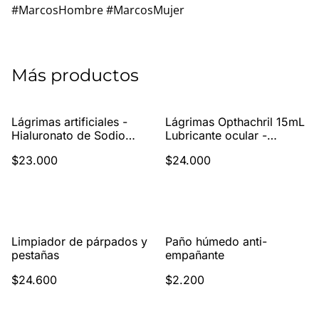
#MarcosHombre #MarcosMujer
Más productos
Lágrimas artificiales -
Lágrimas Opthachril 15mL
Hialuronato de Sodio
Lubricante ocular -
0.4% Solución Oftálmica
Hidroxipropilmetilcelulosa
$23.000
$24.000
Estéril 10mL
0.3%
Limpiador de párpados y
Paño húmedo anti-
pestañas
empañante
$24.600
$2.200