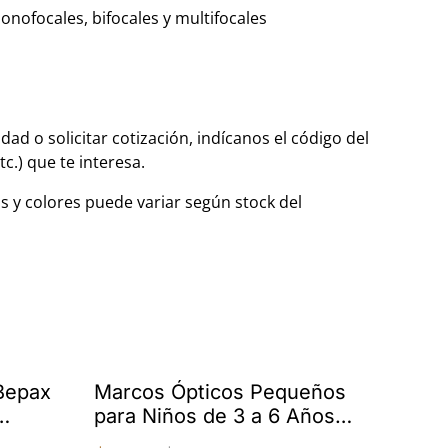
nofocales, bifocales y multifocales
dad o solicitar cotización, indícanos el código del
tc.) que te interesa.
s y colores puede variar según stock del
%
Bepax
Marcos Ópticos Pequeños
para Niños de 3 a 6 Años
banda
TR90 43-14-130 G60089X C1