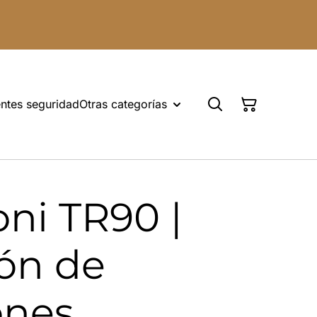
ntes seguridad
Otras categorías
ni TR90 |
ón de
nes