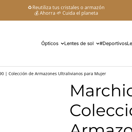
♻️ Reutiliza tus cristales o armazón
💰 Ahorra 🌱 Cuida el planeta
Ópticos
Lentes de sol
#Deportivos
Le
0 | Colección de Armazones Ultralivianos para Mujer
Marchio
Colecci
Armazo