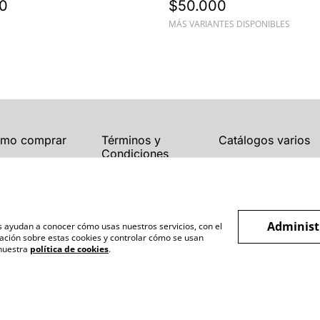
0
$50.000
sujetadora
MÁS VARIANTES DISPONIBLES
mo comprar
Términos y
Catálogos varios
Condiciones
Blogs
Política de Privacidad
Política de Cookies
Administ
os ayudan a conocer cómo usas nuestros servicios, con el
ación sobre estas cookies y controlar cómo se usan
 nuestra
política de cookies
.