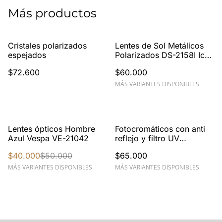
Más productos
Cristales polarizados
Lentes de Sol Metálicos
espejados
Polarizados DS-2158I Ice
Look
$72.600
$60.000
MÁS VARIANTES DISPONIBLES
%
Lentes ópticos Hombre
Fotocromáticos con anti
Azul Vespa VE-21042
reflejo y filtro UV
Laboratorio Optiland
$40.000
$50.000
$65.000
MÁS VARIANTES DISPONIBLES
MÁS VARIANTES DISPONIBLES