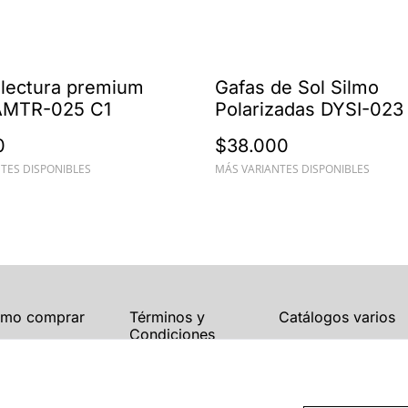
 lectura premium
Gafas de Sol Silmo
AMTR-025 C1
Polarizadas DYSI-023
Acetato
0
$38.000
TES DISPONIBLES
MÁS VARIANTES DISPONIBLES
mo comprar
Términos y
Catálogos varios
Condiciones
Blogs
Política de Privacidad
Política de Cookies