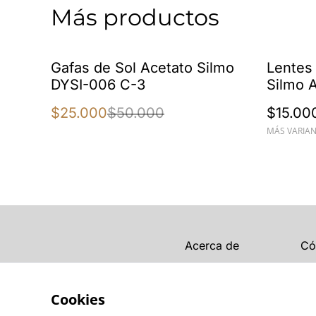
Más productos
%
Gafas de Sol Acetato Silmo
Lentes
DYSI-006 C-3
Silmo 
$25.000
$50.000
$15.00
MÁS VARIAN
Acerca de
Có
Cookies