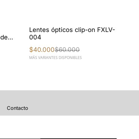
%
Lentes ópticos clip-on FXLV-
 de
004
$40.000
$60.000
MÁS VARIANTES DISPONIBLES
Contacto