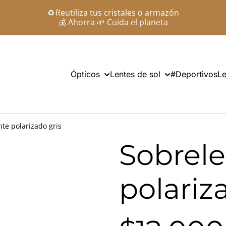
♻️ Reutiliza tus cristales o armazón
💰 Ahorra 🌱 Cuida el planeta
Ópticos
Lentes de sol
#Deportivos
Le
te polarizado gris
Sobrel
polariz