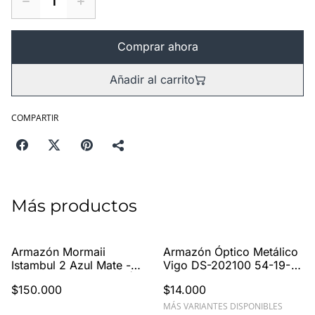
Comprar ahora
Añadir al carrito
COMPARTIR
Más productos
Armazón Mormaii
Armazón Óptico Metálico
Istambul 2 Azul Mate -
Vigo DS-202100 54-19-
Modelo M6135K3758 |
145
$150.000
$14.000
Estilo Deportivo
Masculino
MÁS VARIANTES DISPONIBLES