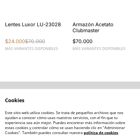
%
Lentes Luxor LU-23028
Armazón Acetato
Clubmaster
$24.000
$70.000
$70.000
MÁS VARIANTES DISPONIBLES
MÁS VARIANTES DISPONIBLES
Acerca de
Cómo comprar
Cookies
Términos y
Catálogos varios
Condiciones
Este sitio web utiliza cookies. Se trata de pequeños archivos que nos
Blogs
ayudan a conocer cómo usas nuestros servicios, con el fin que tu
Política de Privacidad
experiencia sea aún mejor. Puedes encontrar más información sobre
estas cookies y controlar cómo se usan haciendo clic en "Administrar
Política de Cookies
Cookies". También puedes consultar nuestra
política de cookies
.
Contacto