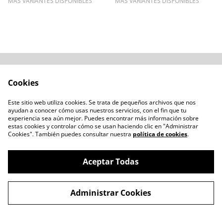
MÁS VARIANTES DISPONIBLES
MÁS VARIANTES DISPONIBLES
Acerca de
Cómo comprar
Cookies
Términos y
Catálogos varios
Condiciones
Este sitio web utiliza cookies. Se trata de pequeños archivos que nos
Blogs
ayudan a conocer cómo usas nuestros servicios, con el fin que tu
Política de Privacidad
experiencia sea aún mejor. Puedes encontrar más información sobre
estas cookies y controlar cómo se usan haciendo clic en "Administrar
Política de Cookies
Cookies". También puedes consultar nuestra
política de cookies
.
Contacto
Aceptar Todas
Administrar Cookies
©
2026
LENTESBIOBIO.CL