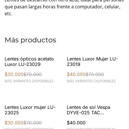
que pasan largas horas frente a computador, celular,
etc.
Más productos
%
%
Lentes ópticos acetato
Lentes Luxor Mujer LU-
Luxor LU-23029
23019
$30.000
$70.000
$40.000
$70.000
MÁS VARIANTES DISPONIBLES
MÁS VARIANTES DISPONIBLES
%
Lentes Luxor mujer LU-
Lentes de sol Vespa
23025
DYVE-025 TAC
polarizadas
$30.000
$70.000
$40.000