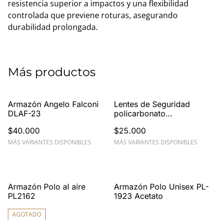
resistencia superior a impactos y una flexibilidad
controlada que previene roturas, asegurando
durabilidad prolongada.
Más productos
Armazón Angelo Falconi
Lentes de Seguridad
DLAF-23
policarbonato
certificación ANSI/ISEA
$40.000
$25.000
Z87.1-2020 modelo 3987
MÁS VARIANTES DISPONIBLES
MÁS VARIANTES DISPONIBLES
%
%
Armazón Polo al aire
Armazón Polo Unisex PL-
PL2162
1923 Acetato
AGOTADO