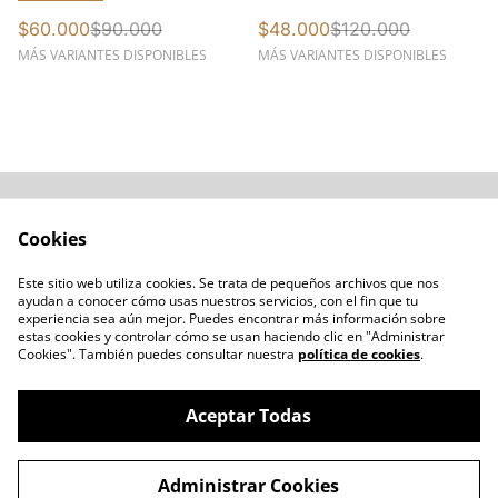
$60.000
$90.000
$48.000
$120.000
MÁS VARIANTES DISPONIBLES
MÁS VARIANTES DISPONIBLES
Acerca de
Cómo comprar
Cookies
Términos y
Catálogos varios
Condiciones
Este sitio web utiliza cookies. Se trata de pequeños archivos que nos
Blogs
ayudan a conocer cómo usas nuestros servicios, con el fin que tu
Política de Privacidad
experiencia sea aún mejor. Puedes encontrar más información sobre
estas cookies y controlar cómo se usan haciendo clic en "Administrar
Política de Cookies
Cookies". También puedes consultar nuestra
política de cookies
.
Contacto
Aceptar Todas
Administrar Cookies