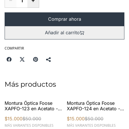
Comprar ahora
Añadir al carrito
COMPARTIR
Más productos
%
%
Montura Óptica Foose
Montura Óptica Foose
XAPFO-123 en Acetato -
XAPFO-124 en Acetato -
Inspirada en Moscot
Inspirada en Moscot
$15.000
$50.000
$15.000
$50.000
Lemtosh - Estilo Redondo
Zolman - Estilo Cuadrado
Vintage Unisex
Redondeado Vintage
MÁS VARIANTES DISPONIBLES
MÁS VARIANTES DISPONIBLES